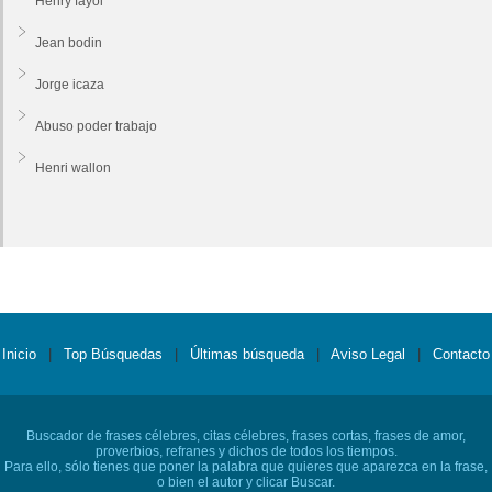
Henry fayol
Jean bodin
Jorge icaza
Abuso poder trabajo
Henri wallon
Inicio
|
Top Búsquedas
|
Últimas búsqueda
|
Aviso Legal
|
Contacto
Buscador de frases célebres, citas célebres, frases cortas, frases de amor,
proverbios, refranes y dichos de todos los tiempos.
Para ello, sólo tienes que poner la palabra que quieres que aparezca en la frase,
o bien el autor y clicar Buscar.