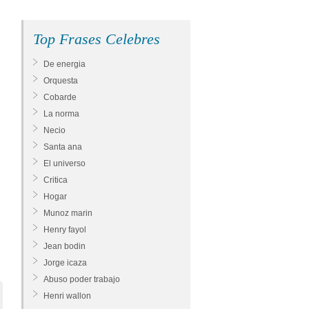
Top Frases Celebres
De energia
Orquesta
Cobarde
La norma
Necio
Santa ana
El universo
Critica
Hogar
Munoz marin
Henry fayol
Jean bodin
Jorge icaza
Abuso poder trabajo
Henri wallon