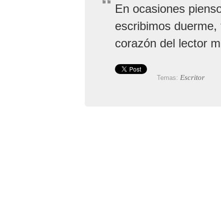
En ocasiones pienso
escribimos duerme, t
corazón del lector m
Escritor
Temas: