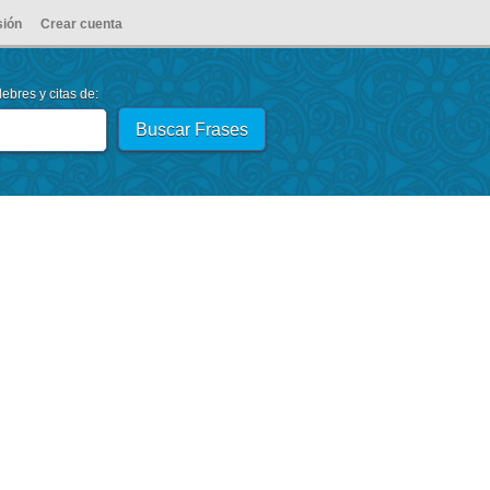
sión
Crear cuenta
ebres y citas de: