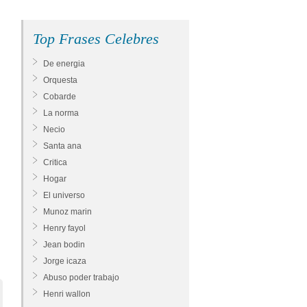
Top Frases Celebres
De energia
Orquesta
Cobarde
La norma
Necio
Santa ana
Critica
Hogar
El universo
Munoz marin
Henry fayol
Jean bodin
Jorge icaza
Abuso poder trabajo
Henri wallon