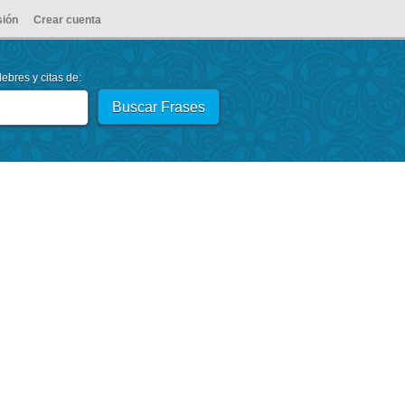
sión
Crear cuenta
ebres y citas de: