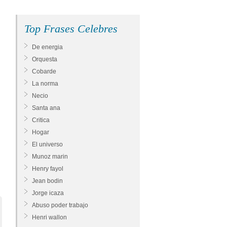
Top Frases Celebres
De energia
Orquesta
Cobarde
La norma
Necio
Santa ana
Critica
Hogar
El universo
Munoz marin
Henry fayol
Jean bodin
Jorge icaza
Abuso poder trabajo
Henri wallon