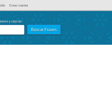
sión
Crear cuenta
ebres y citas de: