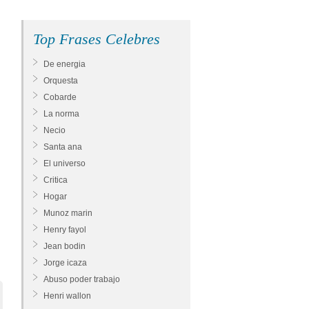
Top Frases Celebres
De energia
Orquesta
Cobarde
La norma
Necio
Santa ana
El universo
Critica
Hogar
Munoz marin
Henry fayol
Jean bodin
Jorge icaza
Abuso poder trabajo
Henri wallon