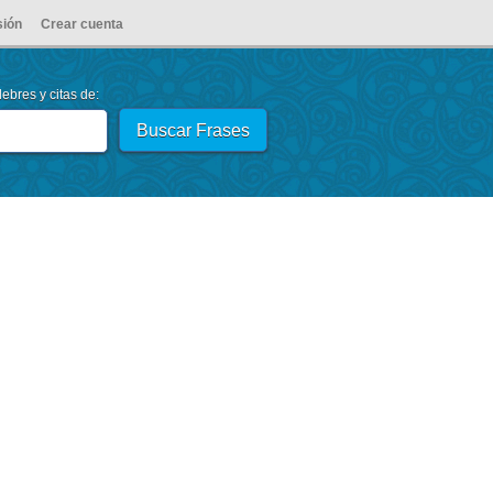
sión
Crear cuenta
ebres y citas de: