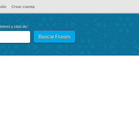
sión
Crear cuenta
ebres y citas de: