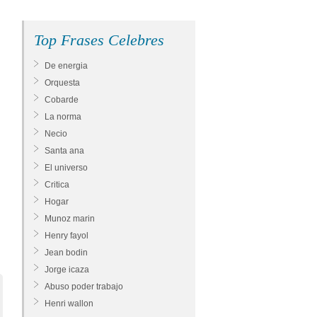
Top Frases Celebres
De energia
Orquesta
Cobarde
La norma
Necio
Santa ana
El universo
Critica
Hogar
Munoz marin
Henry fayol
Jean bodin
Jorge icaza
Abuso poder trabajo
Henri wallon