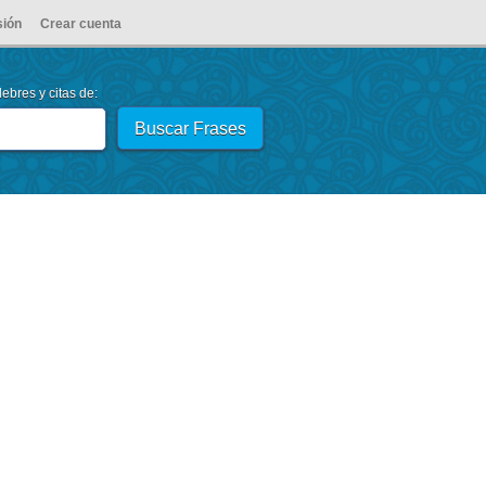
sión
Crear cuenta
ebres y citas de: