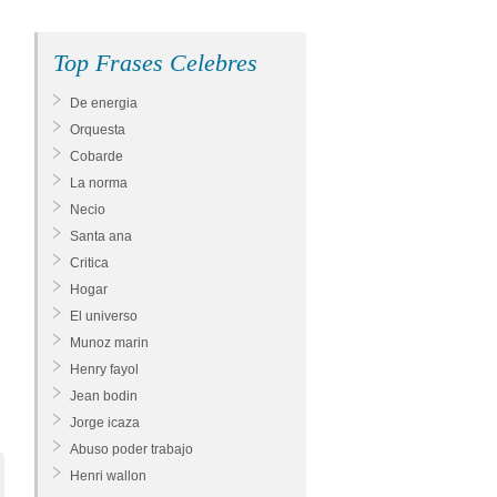
Top Frases Celebres
De energia
Orquesta
Cobarde
La norma
Necio
Santa ana
Critica
Hogar
El universo
Munoz marin
Henry fayol
Jean bodin
Jorge icaza
Abuso poder trabajo
Henri wallon