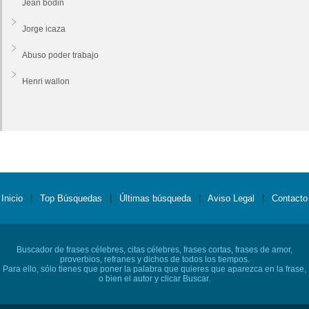
Jean bodin
Jorge icaza
Abuso poder trabajo
Henri wallon
Inicio
|
Top Búsquedas
|
Últimas búsqueda
|
Aviso Legal
|
Contacto
Buscador de frases célebres, citas célebres, frases cortas, frases de amor,
proverbios, refranes y dichos de todos los tiempos.
Para ello, sólo tienes que poner la palabra que quieres que aparezca en la frase,
o bien el autor y clicar Buscar.