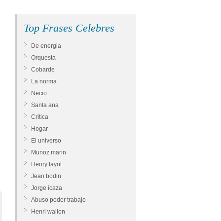
Top Frases Celebres
De energia
Orquesta
Cobarde
La norma
Necio
Santa ana
Critica
Hogar
El universo
Munoz marin
Henry fayol
Jean bodin
Jorge icaza
Abuso poder trabajo
Henri wallon