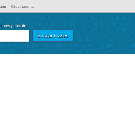
sión
Crear cuenta
ebres y citas de: