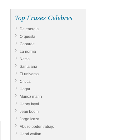
Top Frases Celebres
De energia
Orquesta
Cobarde
La norma
Necio
Santa ana
El universo
Critica
Hogar
Munoz marin
Henry fayol
Jean bodin
Jorge icaza
Abuso poder trabajo
Henri wallon