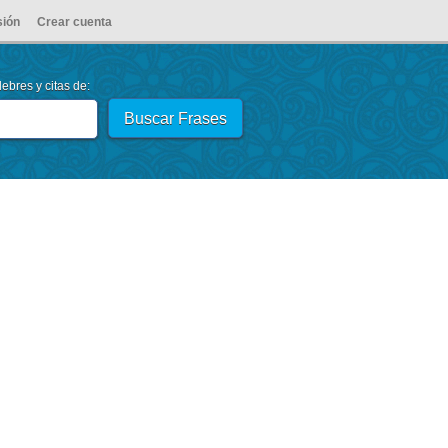
sión
Crear cuenta
ebres y citas de: