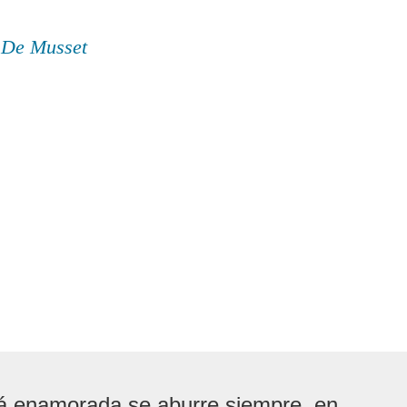
d De Musset
á enamorada se aburre siempre, en