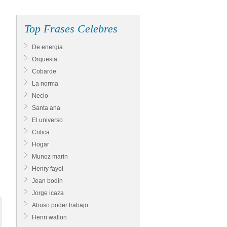
Top Frases Celebres
De energia
Orquesta
Cobarde
La norma
Necio
Santa ana
El universo
Critica
Hogar
Munoz marin
Henry fayol
Jean bodin
Jorge icaza
Abuso poder trabajo
Henri wallon