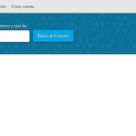
sión
Crear cuenta
ebres y citas de: