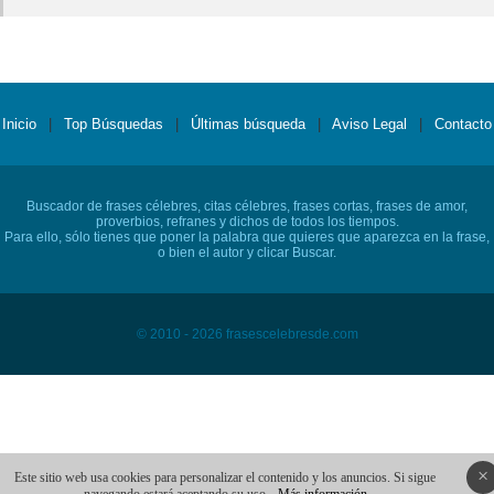
Inicio
|
Top Búsquedas
|
Últimas búsqueda
|
Aviso Legal
|
Contacto
Buscador de frases célebres, citas célebres, frases cortas, frases de amor,
proverbios, refranes y dichos de todos los tiempos.
Para ello, sólo tienes que poner la palabra que quieres que aparezca en la frase,
o bien el autor y clicar Buscar.
© 2010 - 2026 frasescelebresde.com
×
Este sitio web usa cookies para personalizar el contenido y los anuncios. Si sigue