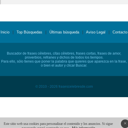
Inicio
|
Top Búsquedas
|
Últimas búsqueda
|
Aviso Legal
|
Contacto
Buscador de frases célebres, citas célebres, frases cortas, frases de amor,
proverbios, refranes y dichos de todos los tiempos.
Para ello, sólo tienes que poner la palabra que quieres que aparezca en la frase,
o bien el autor y clicar Buscar.
© 2010 - 2026 frasescelebresde.com
×
Este sitio web usa cookies para personalizar el contenido y los anuncios. Si sigue