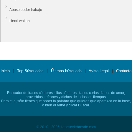
Abuso poder trabajo
Henri wallon
Inicio
|
Top Búsquedas
|
Últimas búsqueda
|
Aviso Legal
|
Contacto
Buscador de frases célebres, citas célebres, frases cortas, frases de amor,
proverbios, refranes y dichos de todos los tiempos.
Para ello, sólo tienes que poner la palabra que quieres que aparezca en la frase,
o bien el autor y clicar Buscar.
© 2010 - 2026 frasescelebresde.com