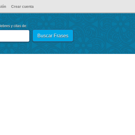
sión
Crear cuenta
ebres y citas de: