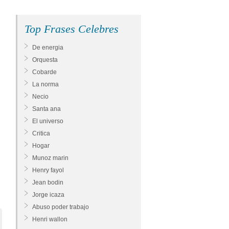
Top Frases Celebres
De energia
Orquesta
Cobarde
La norma
Necio
Santa ana
El universo
Critica
Hogar
Munoz marin
Henry fayol
Jean bodin
Jorge icaza
Abuso poder trabajo
Henri wallon