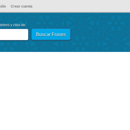
sión
Crear cuenta
ebres y citas de: