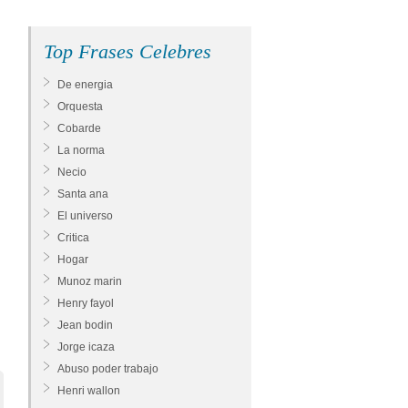
Top Frases Celebres
De energia
Orquesta
Cobarde
La norma
Necio
Santa ana
El universo
Critica
Hogar
Munoz marin
Henry fayol
Jean bodin
Jorge icaza
Abuso poder trabajo
Henri wallon