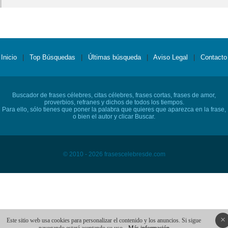
Inicio
|
Top Búsquedas
|
Últimas búsqueda
|
Aviso Legal
|
Contacto
Buscador de frases célebres, citas célebres, frases cortas, frases de amor,
proverbios, refranes y dichos de todos los tiempos.
Para ello, sólo tienes que poner la palabra que quieres que aparezca en la frase,
o bien el autor y clicar Buscar.
© 2010 - 2026 frasescelebresde.com
×
Este sitio web usa cookies para personalizar el contenido y los anuncios. Si sigue