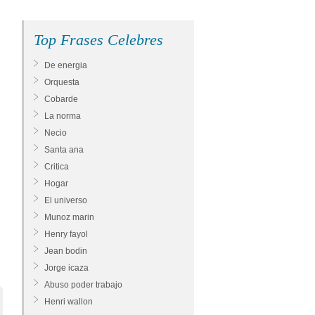
Top Frases Celebres
De energia
Orquesta
Cobarde
La norma
Necio
Santa ana
Critica
Hogar
El universo
Munoz marin
Henry fayol
Jean bodin
Jorge icaza
Abuso poder trabajo
Henri wallon