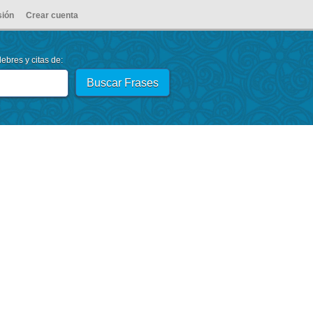
sión
Crear cuenta
ebres y citas de: