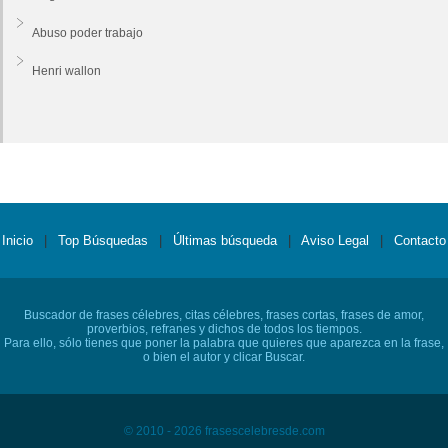
Abuso poder trabajo
Henri wallon
Inicio
|
Top Búsquedas
|
Últimas búsqueda
|
Aviso Legal
|
Contacto
Buscador de frases célebres, citas célebres, frases cortas, frases de amor,
proverbios, refranes y dichos de todos los tiempos.
Para ello, sólo tienes que poner la palabra que quieres que aparezca en la frase,
o bien el autor y clicar Buscar.
© 2010 - 2026 frasescelebresde.com