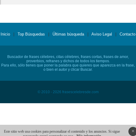
Inicio
|
Top Búsquedas
|
Últimas búsqueda
|
Aviso Legal
|
Contacto
Buscador de frases célebres, citas célebres, frases cortas, frases de amor,
proverbios, refranes y dichos de todos los tiempos.
Para ello, sólo tienes que poner la palabra que quieres que aparezca en la frase,
o bien el autor y clicar Buscar.
© 2010 - 2026 frasescelebresde.com
×
Este sitio web usa cookies para personalizar el contenido y los anuncios. Si sigue