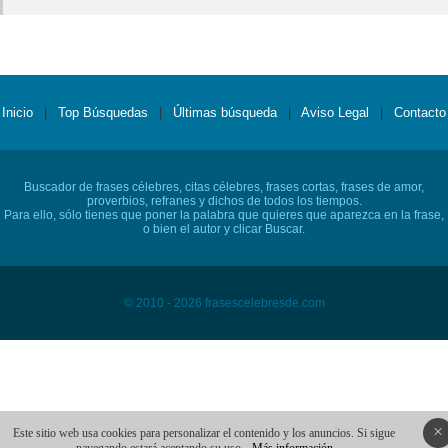
Inicio
|
Top Búsquedas
|
Últimas búsqueda
|
Aviso Legal
|
Contacto
Buscador de frases célebres, citas célebres, frases cortas, frases de amor,
proverbios, refranes y dichos de todos los tiempos.
Para ello, sólo tienes que poner la palabra que quieres que aparezca en la frase,
o bien el autor y clicar Buscar.
© 2010 - 2026 frasescelebresde.com
×
Este sitio web usa cookies para personalizar el contenido y los anuncios. Si sigue