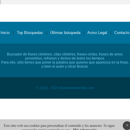
Inicio
|
Top Búsquedas
|
Últimas búsqueda
|
Aviso Legal
|
Contacto
Buscador de frases célebres, citas célebres, frases cortas, frases de amor,
proverbios, refranes y dichos de todos los tiempos.
Para ello, sólo tienes que poner la palabra que quieres que aparezca en la frase,
o bien el autor y clicar Buscar.
© 2010 - 2026 frasescelebresde.com
×
Este sitio web usa cookies para personalizar el contenido y los anuncios. Si sigue