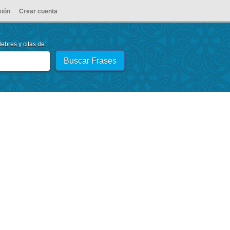
sión
Crear cuenta
ebres y citas de: