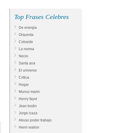
Top Frases Celebres
De energia
Orquesta
Cobarde
La norma
Necio
Santa ana
El universo
Critica
Hogar
Munoz marin
Henry fayol
Jean bodin
Jorge icaza
Abuso poder trabajo
Henri wallon