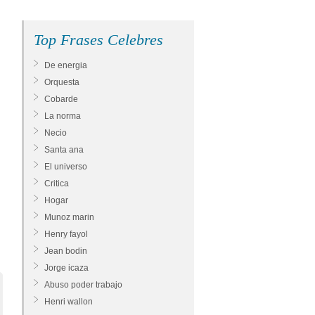
Top Frases Celebres
De energia
Orquesta
Cobarde
La norma
Necio
Santa ana
El universo
Critica
Hogar
Munoz marin
Henry fayol
Jean bodin
Jorge icaza
Abuso poder trabajo
Henri wallon