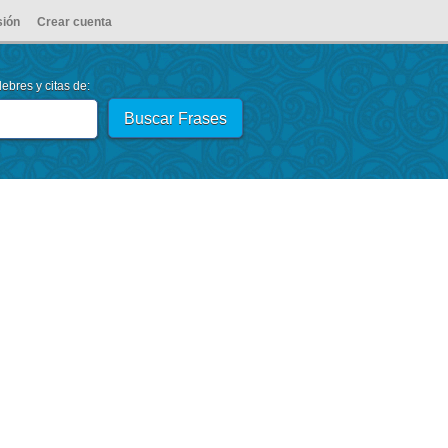
sión
Crear cuenta
ebres y citas de: