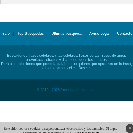
Inicio
|
Top Búsquedas
|
Últimas búsqueda
|
Aviso Legal
|
Contacto
Buscador de frases célebres, citas célebres, frases cortas, frases de amor,
proverbios, refranes y dichos de todos los tiempos.
Para ello, sólo tienes que poner la palabra que quieres que aparezca en la frase,
o bien el autor y clicar Buscar.
© 2010 - 2026 frasescelebresde.com
×
Este sitio web usa cookies para personalizar el contenido y los anuncios. Si sigue