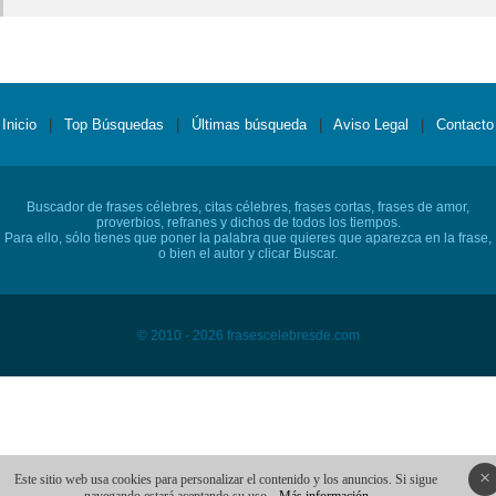
Inicio
|
Top Búsquedas
|
Últimas búsqueda
|
Aviso Legal
|
Contacto
Buscador de frases célebres, citas célebres, frases cortas, frases de amor,
proverbios, refranes y dichos de todos los tiempos.
Para ello, sólo tienes que poner la palabra que quieres que aparezca en la frase,
o bien el autor y clicar Buscar.
© 2010 - 2026 frasescelebresde.com
×
Este sitio web usa cookies para personalizar el contenido y los anuncios. Si sigue