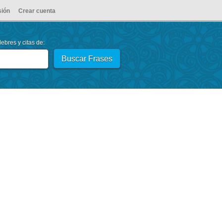
sión
Crear cuenta
ebres y citas de: