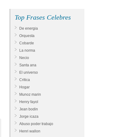
Top Frases Celebres
De energia
Orquesta
Cobarde
La norma
Necio
Santa ana
El universo
Critica
Hogar
Munoz marin
Henry fayol
Jean bodin
Jorge icaza
Abuso poder trabajo
Henri wallon