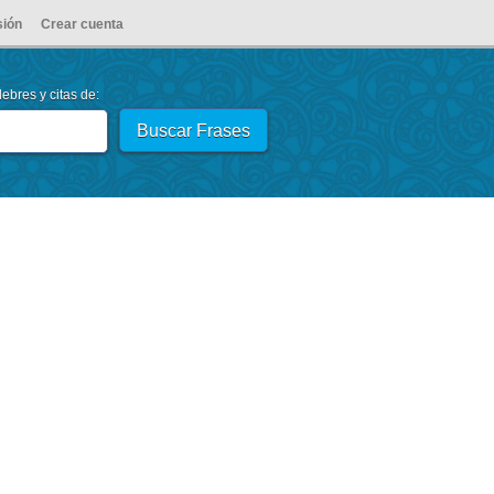
sión
Crear cuenta
ebres y citas de: