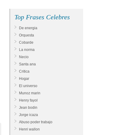
Top Frases Celebres
De energia
Orquesta
Cobarde
La norma
Necio
Santa ana
Critica
Hogar
El universo
Munoz marin
Henry fayol
Jean bodin
Jorge icaza
Abuso poder trabajo
Henri wallon