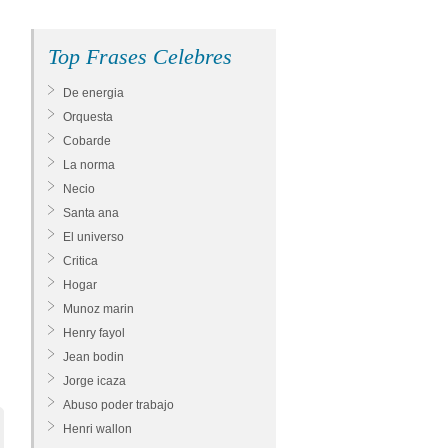
Top Frases Celebres
De energia
Orquesta
Cobarde
La norma
Necio
Santa ana
El universo
Critica
Hogar
Munoz marin
Henry fayol
Jean bodin
Jorge icaza
Abuso poder trabajo
Henri wallon