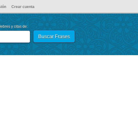
sión
Crear cuenta
ebres y citas de: