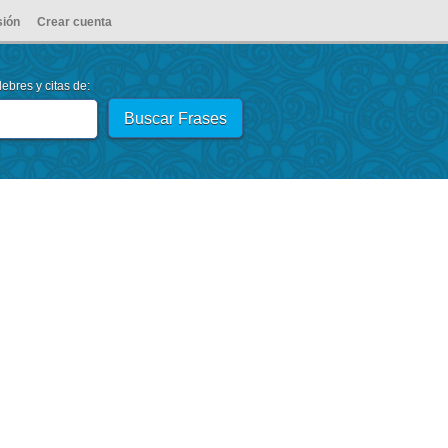
sión
Crear cuenta
ebres y citas de: