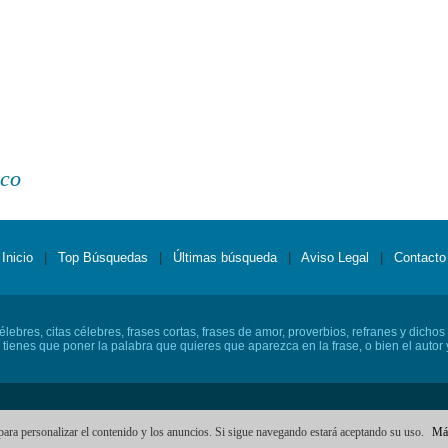
eco
Inicio
|
Top Búsquedas
|
Últimas búsqueda
|
Aviso Legal
|
Contacto
lebres, citas célebres, frases cortas, frases de amor, proverbios, refranes y dichos
o tienes que poner la palabra que quieres que aparezca en la frase, o bien el autor y
© 2010 - 2026 frasescelebresde.com
para personalizar el contenido y los anuncios. Si sigue navegando estará aceptando su uso.
Más