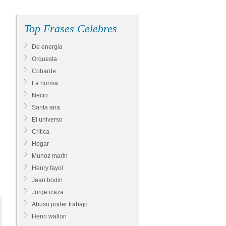
Top Frases Celebres
De energia
Orquesta
Cobarde
La norma
Necio
Santa ana
El universo
Critica
Hogar
Munoz marin
Henry fayol
Jean bodin
Jorge icaza
Abuso poder trabajo
Henri wallon