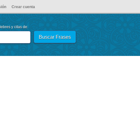
sión
Crear cuenta
ebres y citas de: