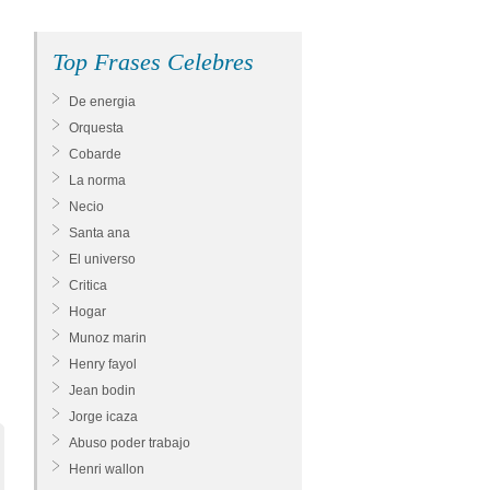
Top Frases Celebres
De energia
Orquesta
Cobarde
La norma
Necio
Santa ana
El universo
Critica
Hogar
Munoz marin
Henry fayol
Jean bodin
Jorge icaza
Abuso poder trabajo
Henri wallon