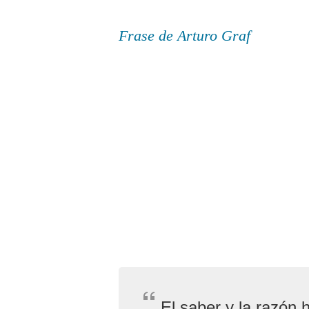
Frase de Arturo Graf
El saber y la razón h