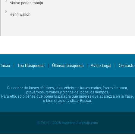
Abuso poder trabajo
Henri wallon
Inicio
|
Top Búsquedas
|
Últimas búsqueda
|
Aviso Legal
|
Contacto
Buscador de frases célebres, citas célebres, frases cortas, frases de amor,
proverbios, refranes y dichos de todos los tiempos.
Para ello, sólo tienes que poner la palabra que quieres que aparezca en la frase,
o bien el autor y clicar Buscar.
© 2010 - 2026 frasescelebresde.com