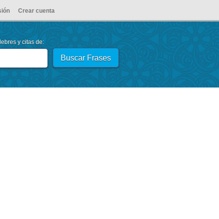
sión
Crear cuenta
ebres y citas de: