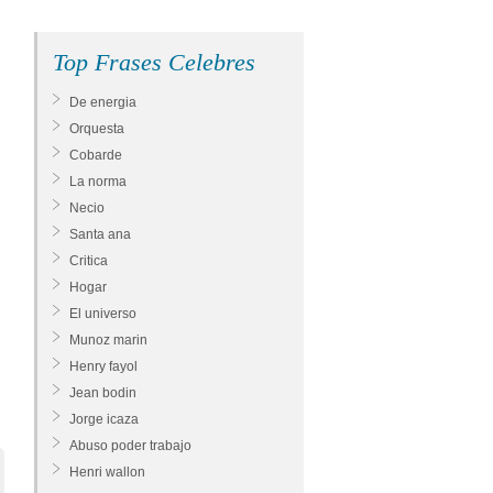
Top Frases Celebres
De energia
Orquesta
Cobarde
La norma
Necio
Santa ana
Critica
Hogar
El universo
Munoz marin
Henry fayol
Jean bodin
Jorge icaza
Abuso poder trabajo
Henri wallon