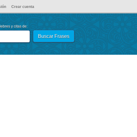
sión
Crear cuenta
ebres y citas de: