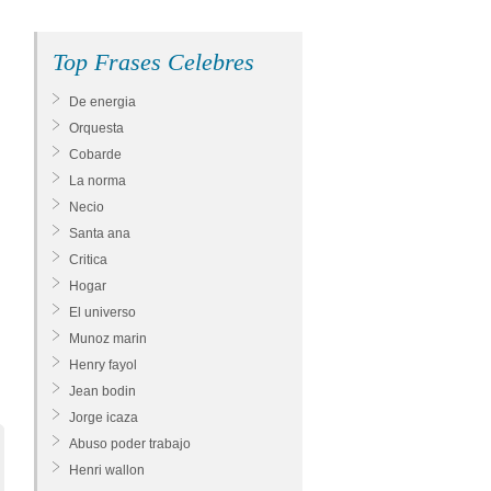
Top Frases Celebres
De energia
Orquesta
Cobarde
La norma
Necio
Santa ana
Critica
Hogar
El universo
Munoz marin
Henry fayol
Jean bodin
Jorge icaza
Abuso poder trabajo
Henri wallon