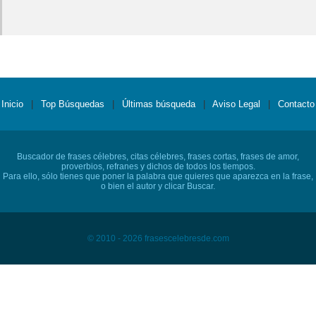
Inicio
|
Top Búsquedas
|
Últimas búsqueda
|
Aviso Legal
|
Contacto
Buscador de frases célebres, citas célebres, frases cortas, frases de amor,
proverbios, refranes y dichos de todos los tiempos.
Para ello, sólo tienes que poner la palabra que quieres que aparezca en la frase,
o bien el autor y clicar Buscar.
© 2010 - 2026 frasescelebresde.com