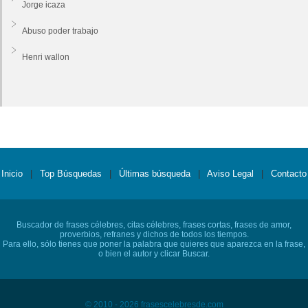
Jorge icaza
Abuso poder trabajo
Henri wallon
Inicio
|
Top Búsquedas
|
Últimas búsqueda
|
Aviso Legal
|
Contacto
Buscador de frases célebres, citas célebres, frases cortas, frases de amor,
proverbios, refranes y dichos de todos los tiempos.
Para ello, sólo tienes que poner la palabra que quieres que aparezca en la frase,
o bien el autor y clicar Buscar.
© 2010 - 2026 frasescelebresde.com