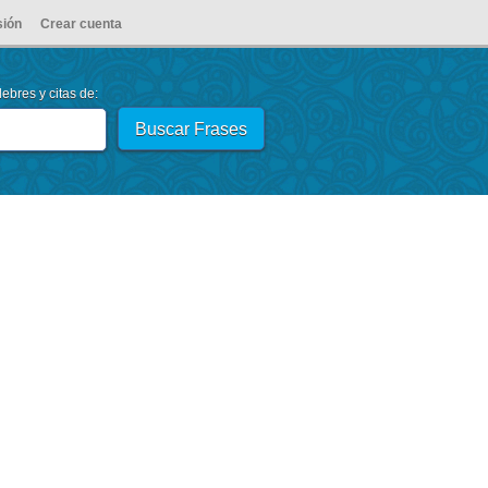
sión
Crear cuenta
ebres y citas de: