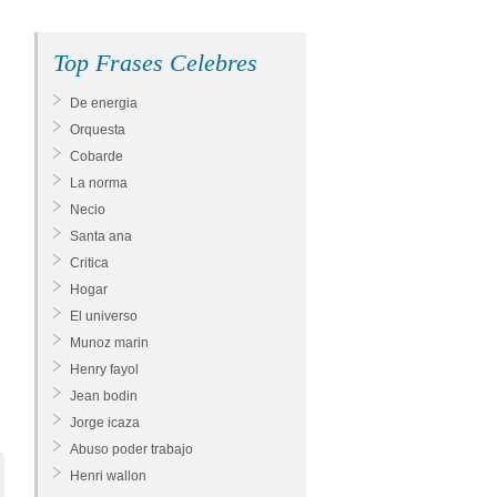
Top Frases Celebres
De energia
Orquesta
Cobarde
La norma
Necio
Santa ana
Critica
Hogar
El universo
Munoz marin
Henry fayol
Jean bodin
Jorge icaza
Abuso poder trabajo
Henri wallon