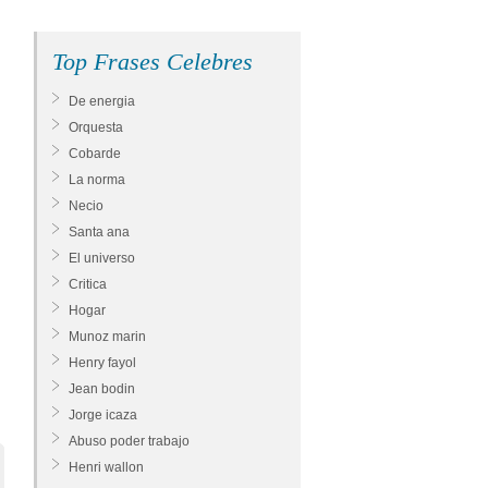
Top Frases Celebres
De energia
Orquesta
Cobarde
La norma
Necio
Santa ana
El universo
Critica
Hogar
Munoz marin
Henry fayol
Jean bodin
Jorge icaza
Abuso poder trabajo
Henri wallon