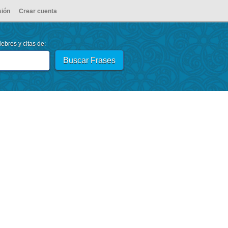
sión
Crear cuenta
ebres y citas de: