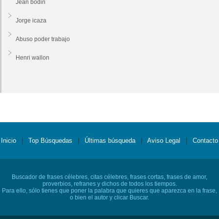
Jean bodin
Jorge icaza
Abuso poder trabajo
Henri wallon
Inicio
|
Top Búsquedas
|
Últimas búsqueda
|
Aviso Legal
|
Contacto
Buscador de frases célebres, citas célebres, frases cortas, frases de amor,
proverbios, refranes y dichos de todos los tiempos.
Para ello, sólo tienes que poner la palabra que quieres que aparezca en la frase,
o bien el autor y clicar Buscar.