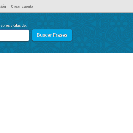
sión
Crear cuenta
ebres y citas de: