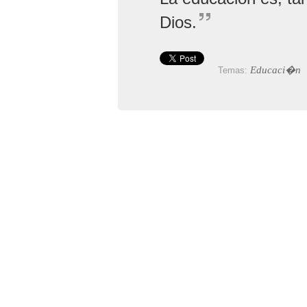
Dios.
Educaci�n
Temas: