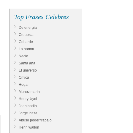
Top Frases Celebres
De energia
Orquesta
Cobarde
La norma
Necio
Santa ana
El universo
Critica
Hogar
Munoz marin
Henry fayol
Jean bodin
Jorge icaza
Abuso poder trabajo
Henri wallon