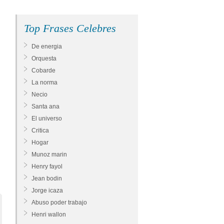
Top Frases Celebres
De energia
Orquesta
Cobarde
La norma
Necio
Santa ana
El universo
Critica
Hogar
Munoz marin
Henry fayol
Jean bodin
Jorge icaza
Abuso poder trabajo
Henri wallon