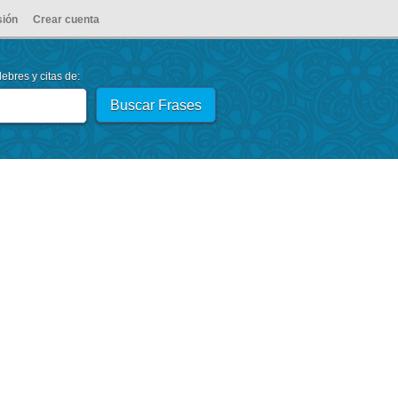
sión
Crear cuenta
ebres y citas de: