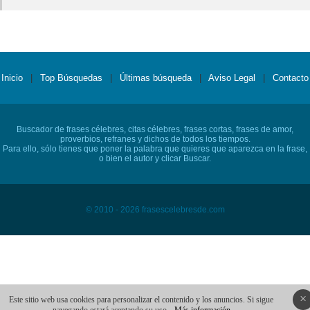
Inicio
|
Top Búsquedas
|
Últimas búsqueda
|
Aviso Legal
|
Contacto
Buscador de frases célebres, citas célebres, frases cortas, frases de amor,
proverbios, refranes y dichos de todos los tiempos.
Para ello, sólo tienes que poner la palabra que quieres que aparezca en la frase,
o bien el autor y clicar Buscar.
© 2010 - 2026 frasescelebresde.com
×
Este sitio web usa cookies para personalizar el contenido y los anuncios. Si sigue