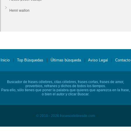
Henri wallon
Inicio
|
Top Búsquedas
|
Últimas búsqueda
|
Aviso Legal
|
Contacto
Buscador de frases célebres, citas célebres, frases cortas, frases de amor,
proverbios, refranes y dichos de todos los tiempos.
Para ello, sólo tienes que poner la palabra que quieres que aparezca en la frase,
o bien el autor y clicar Buscar.
© 2010 - 2026 frasescelebresde.com