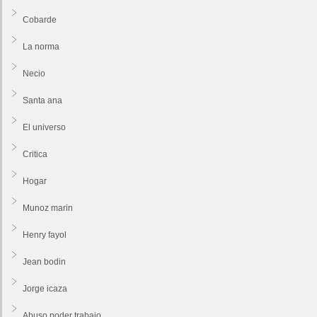
Cobarde
La norma
Necio
Santa ana
El universo
Critica
Hogar
Munoz marin
Henry fayol
Jean bodin
Jorge icaza
Abuso poder trabajo