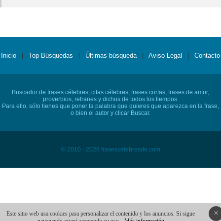
Inicio
|
Top Búsquedas
|
Últimas búsqueda
|
Aviso Legal
|
Contacto
Buscador de frases célebres, citas célebres, frases cortas, frases de amor,
proverbios, refranes y dichos de todos los tiempos.
Para ello, sólo tienes que poner la palabra que quieres que aparezca en la frase,
o bien el autor y clicar Buscar.
© 2010 - 2026 frasescelebresde.com
×
Este sitio web usa cookies para personalizar el contenido y los anuncios. Si sigue