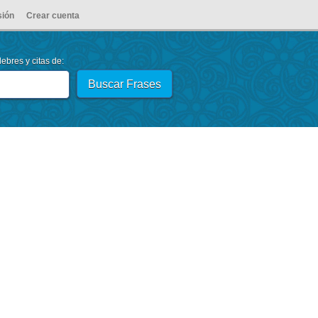
sión
Crear cuenta
ebres y citas de: