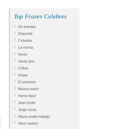
Top Frases Celebres
De energia
Orquesta
Cobarde
La norma
Necio
Santa ana
Critica
Hogar
El universo
Munoz marin
Henry fayol
Jean bodin
Jorge icaza
Abuso poder trabajo
Henri wallon