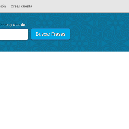
sión
Crear cuenta
ebres y citas de: