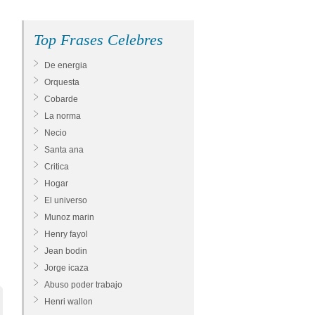
Top Frases Celebres
De energia
Orquesta
Cobarde
La norma
Necio
Santa ana
Critica
Hogar
El universo
Munoz marin
Henry fayol
Jean bodin
Jorge icaza
Abuso poder trabajo
Henri wallon