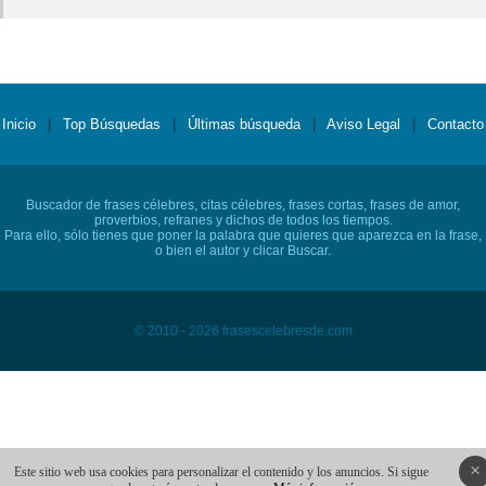
Inicio
|
Top Búsquedas
|
Últimas búsqueda
|
Aviso Legal
|
Contacto
Buscador de frases célebres, citas célebres, frases cortas, frases de amor,
proverbios, refranes y dichos de todos los tiempos.
Para ello, sólo tienes que poner la palabra que quieres que aparezca en la frase,
o bien el autor y clicar Buscar.
© 2010 - 2026 frasescelebresde.com
×
Este sitio web usa cookies para personalizar el contenido y los anuncios. Si sigue