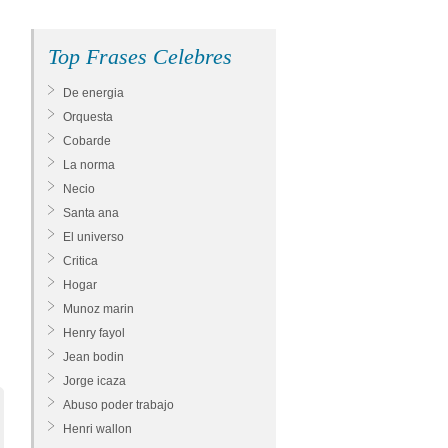
Top Frases Celebres
De energia
Orquesta
Cobarde
La norma
Necio
Santa ana
El universo
Critica
Hogar
Munoz marin
Henry fayol
Jean bodin
Jorge icaza
Abuso poder trabajo
Henri wallon