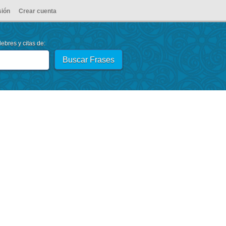
sión
Crear cuenta
ebres y citas de: