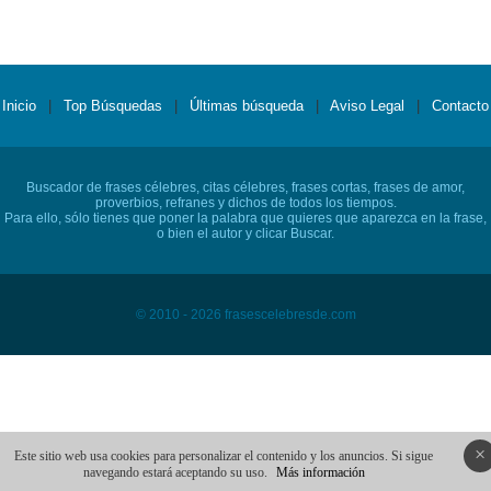
Inicio
|
Top Búsquedas
|
Últimas búsqueda
|
Aviso Legal
|
Contacto
Buscador de frases célebres, citas célebres, frases cortas, frases de amor,
proverbios, refranes y dichos de todos los tiempos.
Para ello, sólo tienes que poner la palabra que quieres que aparezca en la frase,
o bien el autor y clicar Buscar.
© 2010 - 2026 frasescelebresde.com
×
Este sitio web usa cookies para personalizar el contenido y los anuncios. Si sigue
navegando estará aceptando su uso.
Más información