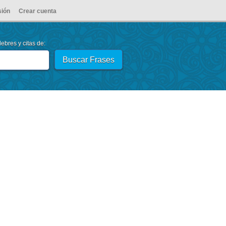
sión
Crear cuenta
ebres y citas de: