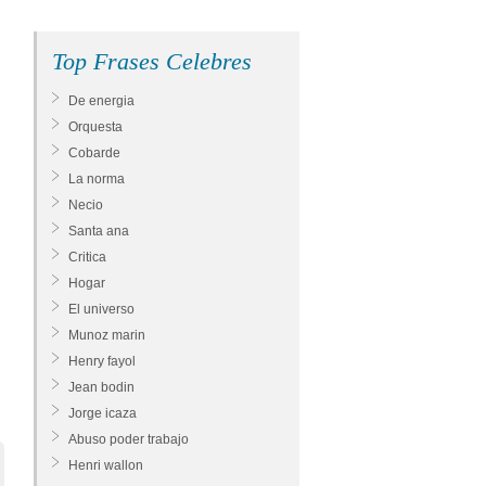
Top Frases Celebres
De energia
Orquesta
Cobarde
La norma
Necio
Santa ana
Critica
Hogar
El universo
Munoz marin
Henry fayol
Jean bodin
Jorge icaza
Abuso poder trabajo
Henri wallon